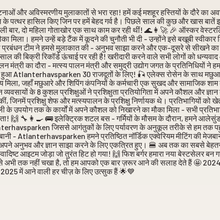
ओं और अविस्मरणीय मुलाकातों से भरा रहा! हमें कई मशहूर हस्तियों के दौरे का अवसर 
के पत्थर हासिल किए जिन पर हमें बेहद गर्व है। पिछले साल की कुछ और खास बातें इ
पहली बार, दो महिला गोताखोर एक साथ काम कर रही थीं! 🌊👩‍🚀 🎉 ऑस्कर वेस्टरलिन
 मिला। हमने उन्हें बड़े टैंक में कूदने की चुनौती भी दी - उन्होंने इसे बखूबी स्वीक
 की प्रबंधन टीम ने हमसे मुलाकात की - अनुभव साझा करने और एक-दूसरे से सीखने क
स साल की बिक्री रिकॉर्ड ऊंचाई पर रही है! खरीदारी करने वाले सभी लोगों को धन्यवा
न मंत्री का दौरा - मत्स्य पालन मंत्री और समुद्री उद्योग जगत के प्रतिनिधियों ने हमा
प्त हुआ Atlanterhavsparken 30 राजदूतों के लिए! 🎣 एलेक्स रोसेन के साथ मछुआर
य मिला, जहाँ मछुआरे और शिपिंग कंपनियों के कर्मचारी एक सुखद और सामाजिक शाम
व्यवसायों के 8 कुशल प्रशिक्षुओं ने प्रशिक्षुता प्रतियोगिता में अपने कौशल और ज्ञा
ीं, जिनमें प्रशिक्षु शेफ और मत्स्यपालन के प्रशिक्षु निर्णायक थे। प्रतिभागियों को 
मछली के उपयोग तक के कार्यों में अपने कौशल को निखारने का मौका मिला - सभी प्रतिभाग
ा! 🙌 🔧👩‍🍳 🚌 इलेक्ट्रिक शटल बस - गर्मियों के मौसम के दौरान, हमने आलेसुंड श
erhavsparken जिससे आगंतुकों के लिए पर्यावरण के अनुकूल तरीके से हम तक प
जबानी - Atlanterhavsparken हमने प्रतिष्ठित नॉर्डिक एक्वेरियम मीटिंग की मेजबानी 
 में अपने अनुभव और ज्ञान साझा करने के लिए एकत्रित हुए। 🍔 अब तक का सबसे बेह
स्वादिष्ट आइटम जोड़ा जो तुरंत हिट हो गया! 🙌 फिश बर्गर हमारा नया बेस्टसेलर बन 
े अभी तक नहीं चखा है, तो हम आपको एक बार ज़रूर आने की सलाह देते हैं 🤩 2024 
 2025 में आने वाली हर चीज़ के लिए उत्सुक हैं 🌟💙