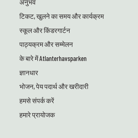
अनुभव
उत्सुक छात्रों से मिलने के लिए उत्सुक हैं जो आगे प्रयोगों के
लिए तत्पर हैं - पहियों पर! ⭐ ENG: इन दिनों विज्ञान केंद्र में
टिकट, खुलने का समय और कार्यक्रम
बहुत सी रोमांचक चीजें हो रही हैं - और हमें यह बहुत पसंद है!
यहाँ कुछ मुख्य बातें हैं: 🐚 हम ज्वारीय क्षेत्र में वापस आ गए हैं!
स्कूल और किंडरगार्टन
गर्मियों की छुट्टियों से पहले स्कूलों के साथ कुल 23 तटवर्ती
सफारी आयोजित की जाएंगी - ट्यूनेसेट में और आसपास के
पाठ्यक्रम और सम्मेलन
क्षेत्र के स्कूलों में जाकर। छात्रों को प्रकृति को अपने हाथों
से जानने और समुद्री पारिस्थितिकी तंत्र को करीब से अनुभव
के बारे में Atlanterhavsparken
करने का मौका मिलेगा। विज्ञान अपने सबसे व्यावहारिक और
जीवंत रूप में - बिल्कुल जैसा हमें पसंद है! 😍 👩‍🏫 हाइडी ने
ज्ञानधार
13 क्षेत्रीय विज्ञान केंद्रों के प्रतिनिधियों के साथ विज्ञान में
भोजन, पेय पदार्थ और खरीदारी
प्रतिभा केंद्र के साथ एक बैठक के लिए आस का दौरा किया।
शिक्षा मंत्रालय की ओर से, हम स्कूलों के साथ घनिष्ठ सहयोग
हमसे संपर्क करें
के माध्यम से उच्च उपलब्धि वाले छात्रों में विज्ञान के प्रति
रुचि जगाने के लिए काम कर रहे हैं। विटेनपार्कन में शानदार
हमारे प्रायोजक
परिस्थितियाँ, प्रेरणादायक चर्चाएँ और इतना रमणीय
वातावरण! 🤩 🚐 विज्ञान वैन आखिरकार आ गई है – और हम
बेहद खुश हैं! यह इलेक्ट्रिक है, स्टाइलिश है और स्कूलों तक
ज्ञान और उपकरण सुरक्षित रूप से पहुंचाने के लिए तैयार है।