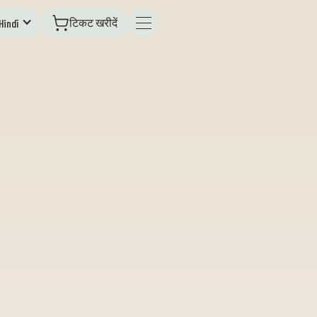
टिकट खरीदें
Hindī