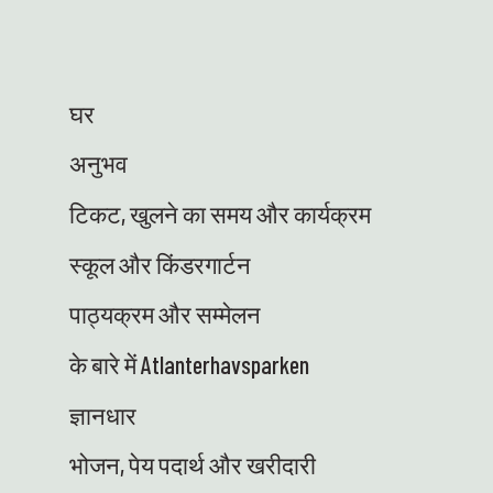
छात्रों में विज्ञान के प्रति रुचि को मजबूत करने और सीखने
के बेहतरीन परिणाम प्राप्त करने के लिए काम कर रहे हैं।
विज्ञान पार्क में शानदार माहौल है, शिक्षाप्रद और बेहद रमणीय!
🤩 🚐 विज्ञान ट्रक आखिरकार तैयार है - और हम बेहद खुश
घर
हैं! बिजली से चलने वाला, शानदार और ज्ञान और उपकरण को
सुरक्षित रूप से स्कूलों तक पहुंचाने के लिए तैयार। अब हम
अनुभव
उत्सुक छात्रों से मिलने के लिए उत्सुक हैं जो आगे प्रयोगों के
लिए तत्पर हैं - पहियों पर! ⭐ ENG: इन दिनों विज्ञान केंद्र में
टिकट, खुलने का समय और कार्यक्रम
बहुत सी रोमांचक चीजें हो रही हैं - और हमें यह बहुत पसंद है!
यहाँ कुछ मुख्य बातें हैं: 🐚 हम ज्वारीय क्षेत्र में वापस आ गए हैं!
स्कूल और किंडरगार्टन
गर्मियों की छुट्टियों से पहले स्कूलों के साथ कुल 23 तटवर्ती
सफारी आयोजित की जाएंगी - ट्यूनेसेट में और आसपास के
पाठ्यक्रम और सम्मेलन
क्षेत्र के स्कूलों में जाकर। छात्रों को प्रकृति को अपने हाथों
से जानने और समुद्री पारिस्थितिकी तंत्र को करीब से अनुभव
के बारे में Atlanterhavsparken
करने का मौका मिलेगा। विज्ञान अपने सबसे व्यावहारिक और
जीवंत रूप में - बिल्कुल जैसा हमें पसंद है! 😍 👩‍🏫 हाइडी ने
ज्ञानधार
13 क्षेत्रीय विज्ञान केंद्रों के प्रतिनिधियों के साथ विज्ञान में
भोजन, पेय पदार्थ और खरीदारी
प्रतिभा केंद्र के साथ एक बैठक के लिए आस का दौरा किया।
शिक्षा मंत्रालय की ओर से, हम स्कूलों के साथ घनिष्ठ सहयोग