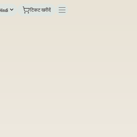
टिकट खरीदें
Hindī