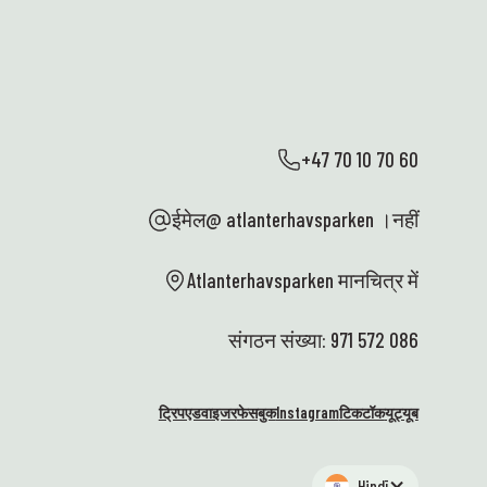
हमन
की
सार
बहु
बच्
अच्
आश्
+47 70 10 70 60
जा
At
ईमेल@ atlanterhavsparken ।नहीं
साथ
शान
आध
Atlanterhavsparken मानचित्र में
सकत
गुल
संगठन संख्या: 971 572 086
आपक
कर
हैं
ट्रिपएडवाइजर
फेसबुक
Instagram
टिकटॉक
यूट्यूब
गय
लोग
भी 
Hindī