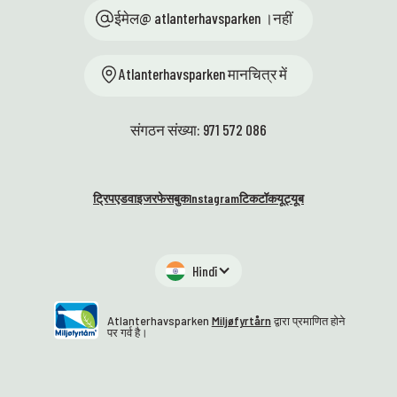
ईमेल@ atlanterhavsparken ।नहीं
Atlanterhavsparken मानचित्र में
संगठन संख्या: 971 572 086
ट्रिपएडवाइजर
फेसबुक
Instagram
टिकटॉक
यूट्यूब
Hindī
Atlanterhavsparken
Miljøfyrtårn
द्वारा प्रमाणित होने
पर गर्व है।