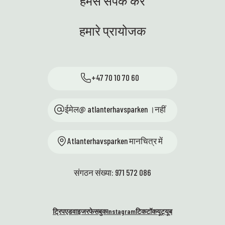
हमसे संपर्क करें
हमारे प्रायोजक
+47 70 10 70 60
ईमेल@ atlanterhavsparken ।नहीं
Atlanterhavsparken मानचित्र में
संगठन संख्या: 971 572 086
ट्रिपएडवाइजर
फेसबुक
Instagram
टिकटॉक
यूट्यूब