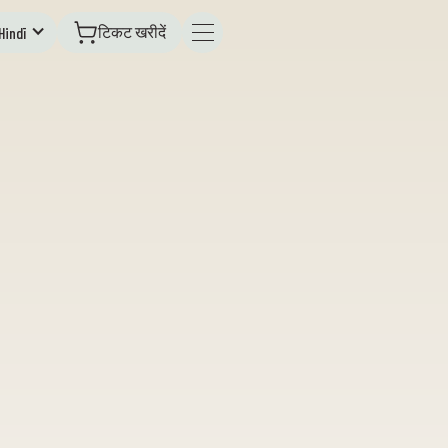
टिकट खरीदें
Hindī