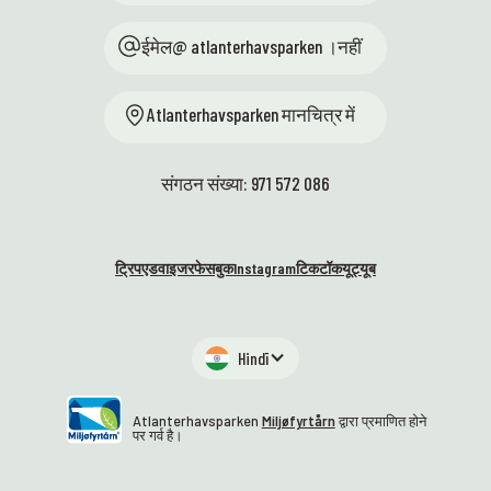
ईमेल@ atlanterhavsparken ।नहीं
Atlanterhavsparken मानचित्र में
संगठन संख्या: 971 572 086
ट्रिपएडवाइजर
फेसबुक
Instagram
टिकटॉक
यूट्यूब
Hindī
Atlanterhavsparken
Miljøfyrtårn
द्वारा प्रमाणित होने
पर गर्व है।