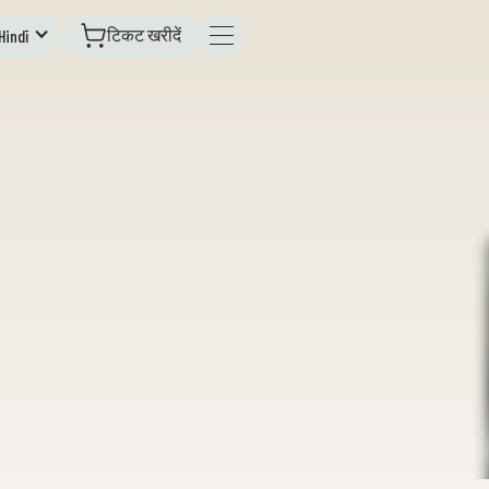
टिकट खरीदें
Hindī