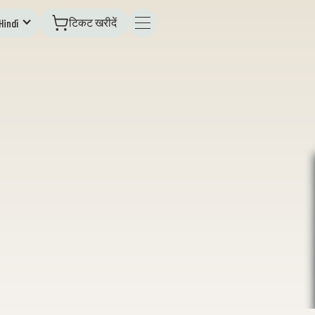
टिकट खरीदें
Hindī