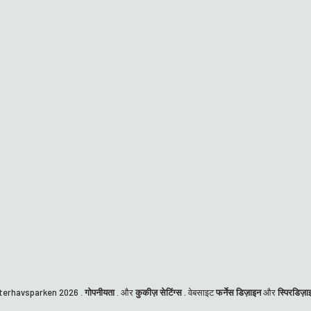
nterhavsparken
2026
.
गोपनीयता
. और
कुकीज़ सेटिंग्स .
वेबसाइट
फर्नेस डिज़ाइन
और
स्पिरडिज़ा