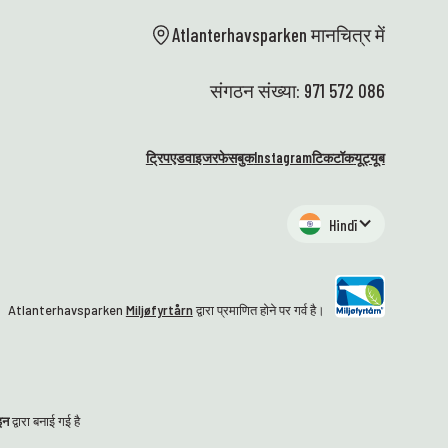
Atlanterhavsparken मानचित्र में
संगठन संख्या: 971 572 086
ट्रिपएडवाइजर
फेसबुक
Instagram
टिकटॉक
यूट्यूब
Hindī
Atlanterhavsparken
Miljøfyrtårn
द्वारा प्रमाणित होने पर गर्व है।
इन
द्वारा बनाई गई है